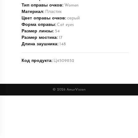
Тип оправы очков:
Women
Материал:
Пластик
Цвет оправы очков:
серый
Форма оправы:
Cat eyes
Размер линзы:
54
Размер мостика:
17
Длина заушника:
148
Код продукта:
Ц4509852
© 2026 AmurVision