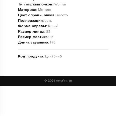
Тип оправы очков:
Women
Материал:
Металл
Цвет оправы очков:
золото
Поляризация:
есть
Форма оправы:
Round
Размер линзы:
53
Размер мостика:
19
Длина заушника:
145
Код продукта:
Ц4475445
© 2026 AmurVision