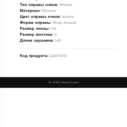
Тип оправы очков:
Women
Материал:
Металл
Цвет оправы очков:
золото
Форма оправы:
Wrap Around
Размер линзы:
136
Размер мостика:
0
Длина заушника:
140
Код продукта:
Ц4475451
© 2026 AmurVision