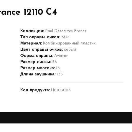
ance 12110 C4
Коллекция:
Paul Descartes France
Тип оправы очков:
Men
Материал:
Комбинированный пластик
Цвет оправы очков:
серый
Форма оправы:
Aviator
Размер линзы:
56
Размер мостика:
13
Длина заушника:
135
Код продукта:
Ц0103006