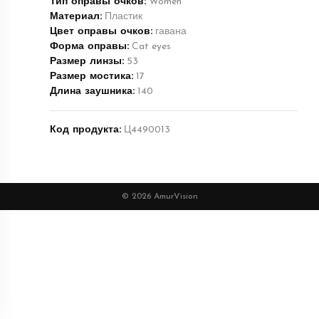
Тип оправы очков:
Women
Материал:
Пластик
Цвет оправы очков:
гавана
Форма оправы:
Cat eyes
Размер линзы:
53
Размер мостика:
17
Длина заушника:
140
Код продукта:
Ц4490013
© 2026 AmurVision