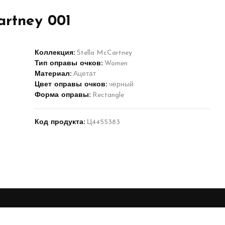
artney 001
Коллекция:
Stella McCartney
Тип оправы очков:
Women
Материал:
Ацетат
Цвет оправы очков:
черный
Форма оправы:
Rectangle
Код продукта:
Ц4455383