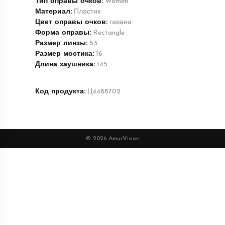
Тип оправы очков:
Women
Материал:
Пластик
Цвет оправы очков:
гавана
Форма оправы:
Rectangle
Размер линзы:
53
Размер мостика:
16
Длина заушника:
145
Код продукта:
Ц4488702
© 2026 AmurVision