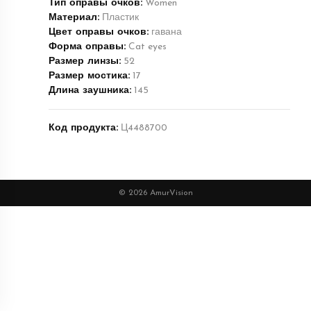
Тип оправы очков:
Women
Материал:
Пластик
Цвет оправы очков:
гавана
Форма оправы:
Cat eyes
Размер линзы:
52
Размер мостика:
17
Длина заушника:
145
Код продукта:
Ц4488700
© 2026 AmurVision