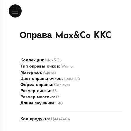
Оправа Max&Co KKC
Коллекция:
Max&Co
Тип оправы очков:
Women
Материал:
Ацетат
Цвет оправы очков:
красный
Форма оправы:
Cat eyes
Размер линзы:
53
Размер мостика:
17
Длина заушника:
140
Код продукта:
Ц4447404