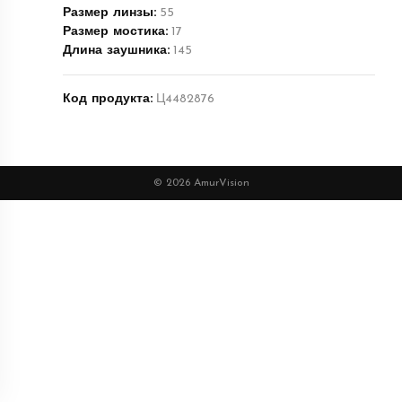
Размер линзы:
55
Размер мостика:
17
Длина заушника:
145
Код продукта:
Ц4482876
© 2026 AmurVision