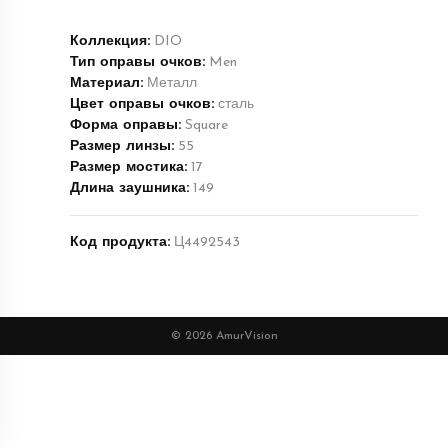
Коллекция:
DIO
Тип оправы очков:
Men
Материал:
Металл
Цвет оправы очков:
сталь
Форма оправы:
Square
Размер линзы:
55
Размер мостика:
17
Длина заушника:
149
Код продукта:
Ц4492543
© 2026 AmurVision