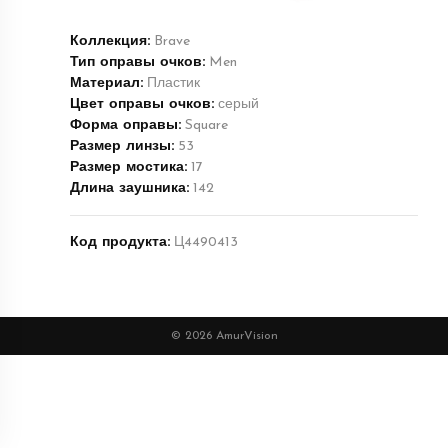
Коллекция:
Brave
Тип оправы очков:
Men
Материал:
Пластик
Цвет оправы очков:
серый
Форма оправы:
Square
Размер линзы:
53
Размер мостика:
17
Длина заушника:
142
Код продукта:
Ц4490413
© 2026 AmurVision