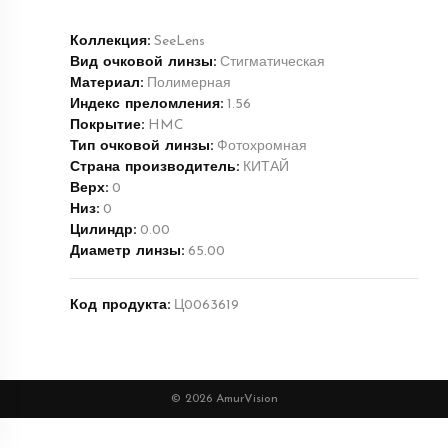
Коллекция:
SeeLens
Вид очковой линзы:
Стигматическая
Материал:
Полимерная
Индекс преломления:
1.56
Покрытие:
HMC
Тип очковой линзы:
Фотохромная
Страна производитель:
КИТАЙ
Верх:
0
Низ:
0
Цилиндр:
0.00
Диаметр линзы:
65.00
Код продукта:
Ц0063619
© 2026 AmurVision