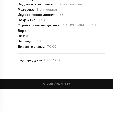
Вид очковой линзы:
Стигматическая
Материал:
Полимерная
Индекс преломления:
1.56
Покрытие:
HMC
Страна производитель:
РЕСПУБЛИКА КОРЕЯ
Верх:
0
Низ:
0
Цилиндр:
-2.25
Диаметр линзы:
70.00
Код продукта:
Ц4506727
© 2026 AmurVision