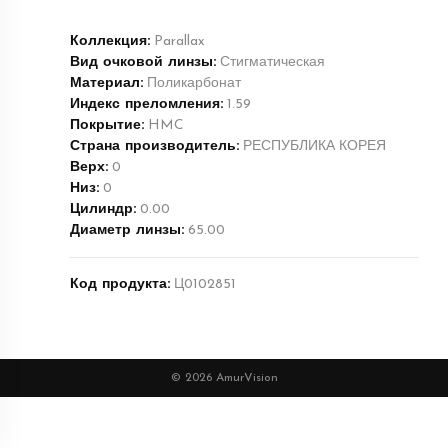
Коллекция:
Parallax
Вид очковой линзы:
Стигматическая
Материал:
Поликарбонат
Индекс преломления:
1.59
Покрытие:
HMC
Страна производитель:
РЕСПУБЛИКА КОРЕЯ
Верх:
0
Низ:
0
Цилиндр:
0.00
Диаметр линзы:
65.00
Код продукта:
Ц0102851
© 2026 AmurVision