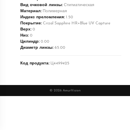
Вид очковой линзы:
Стигматическая
Материал:
Полимерная
Индекс преломления:
1.50
Покрытие:
Crizal Sapphire HR+Blue UV Capture
Верх:
0
Низ:
0
Цилиндр:
0.00
Диаметр линзы:
65.00
Код продукта:
Ц4499425
© 2026 AmurVision