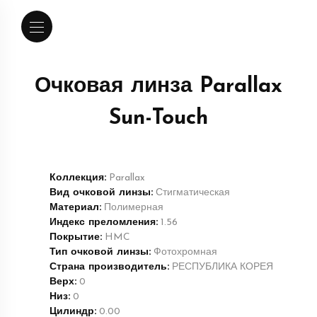
Очковая линза Parallax
Sun-Touch
Коллекция:
Parallax
Вид очковой линзы:
Стигматическая
Материал:
Полимерная
Индекс преломления:
1.56
Покрытие:
HMC
Тип очковой линзы:
Фотохромная
Страна производитель:
РЕСПУБЛИКА КОРЕЯ
Верх:
0
Низ:
0
Цилиндр:
0.00