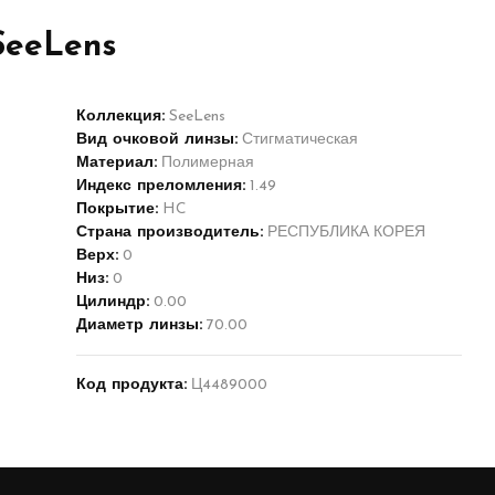
SeeLens
Коллекция:
SeeLens
Вид очковой линзы:
Стигматическая
Материал:
Полимерная
Индекс преломления:
1.49
Покрытие:
HC
Страна производитель:
РЕСПУБЛИКА КОРЕЯ
Верх:
0
Низ:
0
Цилиндр:
0.00
Диаметр линзы:
70.00
Код продукта:
Ц4489000