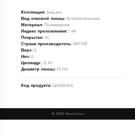
Коллекция:
SeeLens
Вид очковой линзы:
Астигматическая
Материал:
Полимерная
Индекс преломления:
1.49
Покрытие:
SC
Страна производитель:
КИТАЙ
Верх:
0
Низ:
0
Цилиндр:
-0.50
Диаметр линзы:
70.00
Код продукта:
Ц0066362
© 2026 AmurVision