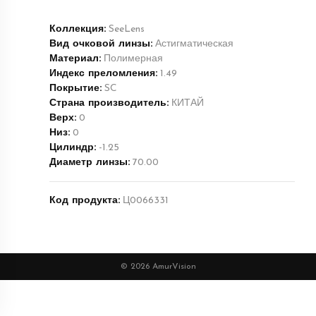
Коллекция:
SeeLens
Вид очковой линзы:
Астигматическая
Материал:
Полимерная
Индекс преломления:
1.49
Покрытие:
SC
Страна производитель:
КИТАЙ
Верх:
0
Низ:
0
Цилиндр:
-1.25
Диаметр линзы:
70.00
Код продукта:
Ц0066331
© 2026 AmurVision