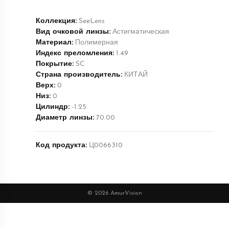
Коллекция:
SeeLens
Вид очковой линзы:
Астигматическая
Материал:
Полимерная
Индекс преломления:
1.49
Покрытие:
SC
Страна производитель:
КИТАЙ
Верх:
0
Низ:
0
Цилиндр:
-1.25
Диаметр линзы:
70.00
Код продукта:
Ц0066310
© 2026 AmurVision