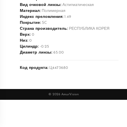
Вид очковой линзы:
Астигматическая
Материал:
Полимерная
Индекс преломления:
1.49
Покрытие:
SC
Страна производитель:
РЕСПУБЛИКА КОРЕЯ
Верх:
0
Низ:
0
Цилиндр:
-0.25
Диаметр линзы:
65.00
Код продукта:
Ц4473680
© 2026 AmurVision