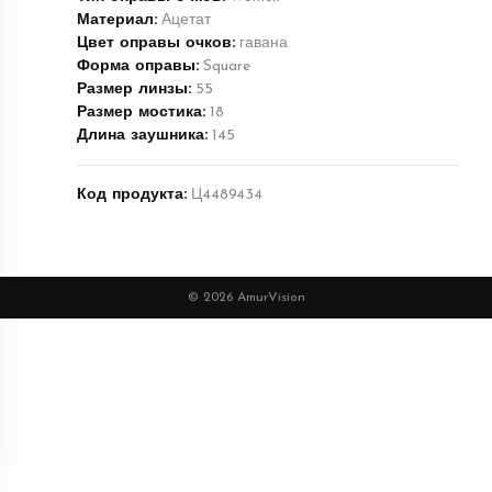
Материал:
Ацетат
Цвет оправы очков:
гавана
Форма оправы:
Square
Размер линзы:
55
Размер мостика:
18
Длина заушника:
145
Код продукта:
Ц4489434
© 2026 AmurVision