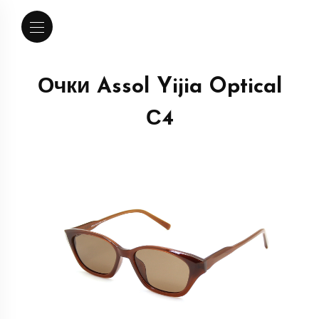
Очки Assol Yijia Optical
С4