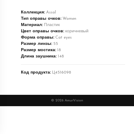
Коллекция:
Assol
Тип оправы очков:
Women
Материал:
Пластик
Цвет оправы очков:
коричневый
Форма оправы:
Cat eyes
Размер линзы:
55
Размер мостика:
18
Длина заушника:
148
Код продукта:
Ц4516098
© 2026 AmurVision