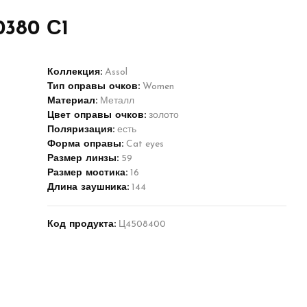
0380 С1
Коллекция:
Assol
Тип оправы очков:
Women
Материал:
Металл
Цвет оправы очков:
золото
Поляризация:
есть
Форма оправы:
Cat eyes
Размер линзы:
59
Размер мостика:
16
Длина заушника:
144
Код продукта:
Ц4508400