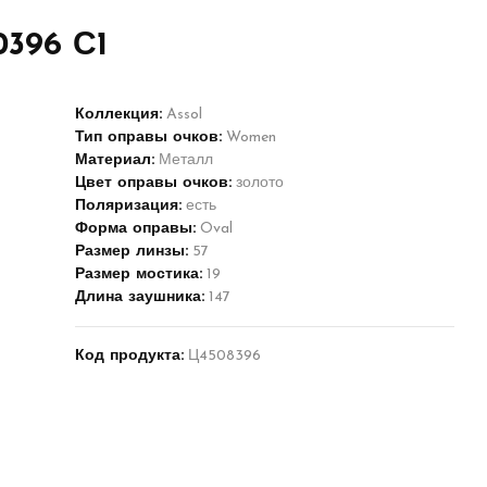
0396 С1
Коллекция:
Assol
Тип оправы очков:
Women
Материал:
Металл
Цвет оправы очков:
золото
Поляризация:
есть
Форма оправы:
Oval
Размер линзы:
57
Размер мостика:
19
Длина заушника:
147
Код продукта:
Ц4508396